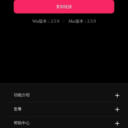
复制链接
Win版本：
2.5.9
Mac版本：
2.5.9
功能介绍
塑造精致面容
套餐
AI对样追色
购买套餐
帮助中心